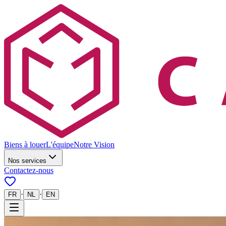
Biens à louer
L'équipe
Notre Vision
Nos services
Contactez-nous
·
·
FR
NL
EN